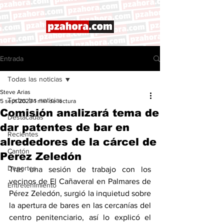
Entrada
Todas las noticias
Steve Arias
Todas las noticias
5 sept 2023
1 min de lectura
Comisión analizará tema de
Destacadas
dar patentes de bar en
Recientes
alrededores de la cárcel de
Cantón
Pérez Zeledón
Deportes
Tras una sesión de trabajo con los 
vecinos de El Cañaveral en Palmares de 
Entretenimiento
Pérez Zeledón, surgió la inquietud sobre 
la apertura de bares en las cercanías del 
centro penitenciario, así lo explicó el 