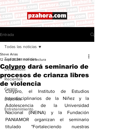
Entrada
Todas las noticias
Steve Arias
Todas las noticias
12 sept 2024
1 min de lectura
Colypro dará seminario de
Destacadas
procesos de crianza libres
Recientes
de violencia
Cantón
Colypro, el Instituto de Estudios 
Interdisciplinarios de la Niñez y la 
Deportes
Adolescencia de la Universidad 
Entretenimiento
Nacional (INEINA) y la Fundación 
PANIAMOR organizan el seminario 
titulado "Fortaleciendo nuestras 