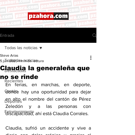
Entrada
Todas las noticias
Steve Arias
Todas las noticias
5 jun 2025
1 min de lectura
Claudia la generaleña que
Destacadas
no se rinde
Recientes
En ferias, en marchas, en deporte, 
Cantón
donde hay una oportunidad para dejar 
en alto el nombre del cantón de Pérez 
Deportes
Zeledón y a las personas con 
Entretenimiento
discapacidad, ahí está Claudia Corrales. 
Claudia, sufrió un accidente y vive a 