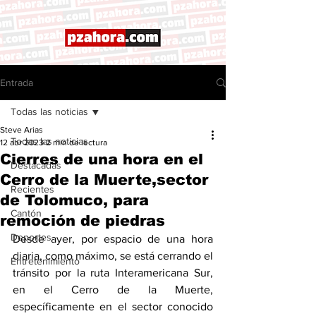
Entrada
Todas las noticias
Steve Arias
Todas las noticias
12 abr 2023
2 min de lectura
Cierres de una hora en el
Destacadas
Cerro de la Muerte,sector
Recientes
de Tolomuco, para
Cantón
remoción de piedras
Deportes
Desde ayer, por espacio de una hora 
diaria, como máximo, se está cerrando el 
Entretenimiento
tránsito por la ruta Interamericana Sur, 
en el Cerro de la Muerte, 
específicamente en el sector conocido 