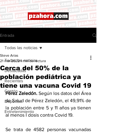
Entrada
Todas las noticias
Steve Arias
Todas las noticias
21 mar 2022
1 min de lectura
Cerca del 50% de la
Destacadas
población pediátrica ya
Recientes
tiene una vacuna Covid 19
Cantón
Pérez Zeledón.
 Según los datos del Área 
de Salud de Pérez Zeledón, el 49,91% de 
Deportes
la población entre 5 y 11 años ya tienen 
Entretenimiento
al menos I dosis contra Covid 19. 
Se trata de 4582 personas vacunadas 