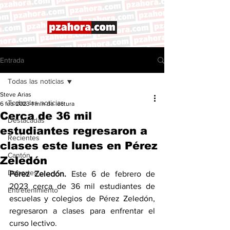
Entrada
Todas las noticias
Steve Arias
Todas las noticias
6 feb 2023
1 min de lectura
Cerca de 36 mil
Destacadas
estudiantes regresaron a
Recientes
clases este lunes en Pérez
Cantón
Zeledón
Deportes
Pérez Zeledón.
 Este 6 de febrero de 
2023 cerca de 36 mil estudiantes de 
Entretenimiento
escuelas y colegios de Pérez Zeledón, 
regresaron a clases para enfrentar el 
curso lectivo. 