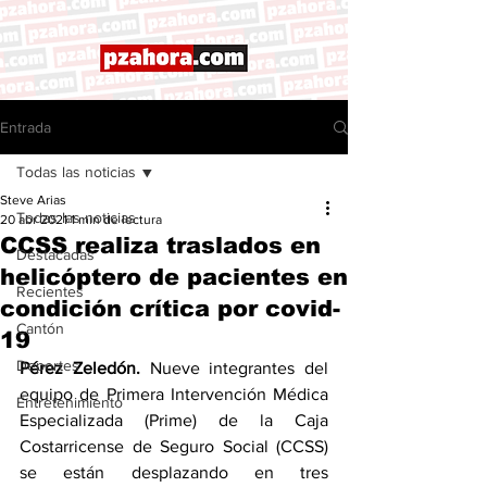
Entrada
Todas las noticias
Steve Arias
Todas las noticias
20 abr 2021
1 min de lectura
CCSS realiza traslados en
Destacadas
helicóptero de pacientes en
Recientes
condición crítica por covid-
Cantón
19
Deportes
Pérez Zeledón.
 Nueve integrantes del 
equipo de Primera Intervención Médica 
Entretenimiento
Especializada (Prime) de la Caja 
Costarricense de Seguro Social (CCSS) 
se están desplazando en tres 