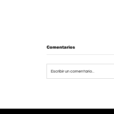
Comentarios
Escribir un comentario...
OIJ capturó a alias
"Diablo", uno de los
hombres más buscados
del país