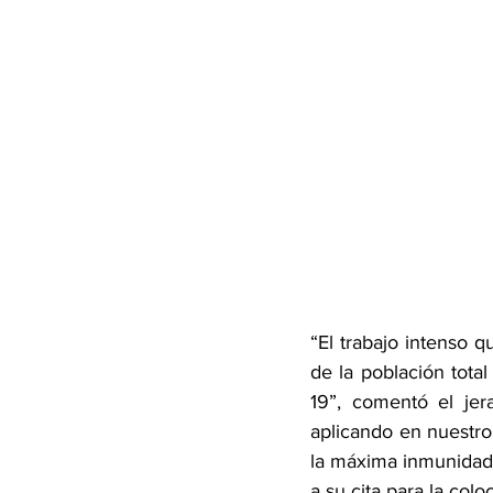
“El trabajo intenso 
de la población tota
19”, comentó el jer
aplicando en nuestro
la máxima inmunidad i
a su cita para la col