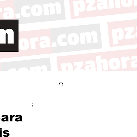
para
is