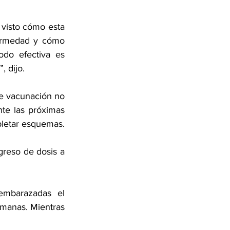
visto cómo esta 
ermedad y cómo 
do efectiva es 
 dijo.
e vacunación no 
te las próximas 
pletar esquemas.
reso de dosis a 
mbarazadas el 
emanas. Mientras 