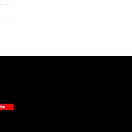
 detuvo a
pechoso de cometer
 asaltos en Pérez
edón
te