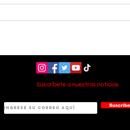
Hospital de Pérez
OIJ
Zeledón amplió la
sos
atención en laboratorio
tres
con nuevo personal
Zel
Suscríbete a nuestras noticias
Suscríbe