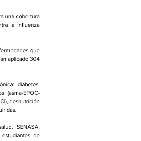
a una cobertura 
ra la influenza 
nfermedades que 
han aplicado 304 
ica: diabetes, 
cos (asma-EPOC-
CI), desnutrición 
iridas.
alud, SENASA, 
estudiantes de 