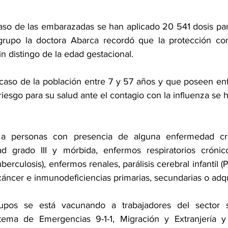
aso de las embarazadas se han aplicado 20 541 dosis par
grupo la doctora Abarca recordó que la protección cont
in distingo de la edad gestacional.
l caso de la población entre 7 y 57 años y que poseen e
riesgo para su salud ante el contagio con la influenza se 
 a personas con presencia de alguna enfermedad crón
dad grado III y mórbida, enfermos respiratorios cróni
berculosis), enfermos renales, parálisis cerebral infantil (P
áncer e inmunodeficiencias primarias, secundarias o adqu
pos se está vacunando a trabajadores del sector s
stema de Emergencias 9-1-1, Migración y Extranjería y 