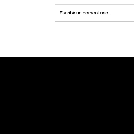
Escribir un comentario...
OIJ capturó a alias
"Diablo", uno de los
hombres más buscados
del país
Desliza abajo