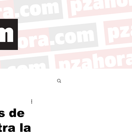
s de
ra la