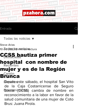
Entrada
Todas las noticias
Steve Arias
Todas las noticias
10 dic 2022
2 min de lectura
CCSS bautiza primer
Destacadas
hospital con nombre de
Recientes
mujer y es de la Región
Cantón
Brunca
Desde este sábado, el hospital San Vito 
Deportes
de la Caja Costarricense de Seguro 
Entretenimiento
Social (CCSS) cambia de nombre en 
reconocimiento a la labor en favor de la 
salud comunitaria de una mujer de Coto 
Brus: Juana Pirola.