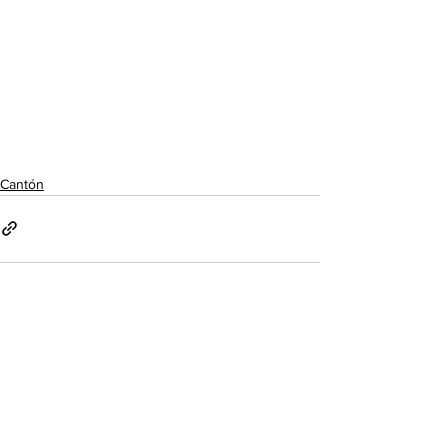
Cantón
Ver todo
Entradas recientes