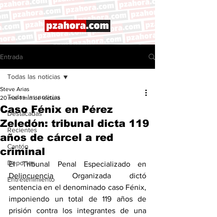
Entrada
Todas las noticias
Steve Arias
Todas las noticias
20 mar
1 min de lectura
Caso Fénix en Pérez
Destacadas
Zeledón: tribunal dicta 119
Recientes
años de cárcel a red
Cantón
criminal
Deportes
El Tribunal Penal Especializado en 
Delincuencia Organizada dictó 
Entretenimiento
sentencia en el denominado caso Fénix, 
imponiendo un total de 119 años de 
prisión contra los integrantes de una 