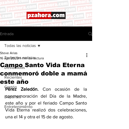
Entrada
Todas las noticias
Steve Arias
Todas las noticias
16 ago 2023
1 min de lectura
Campo Santo Vida Eterna
Destacadas
conmemoró doble a mamá
Recientes
este año
Cantón
Pérez Zeledón.
 Con ocasión de la 
conmemoración del Día de la Madre, 
Deportes
este año y por el feriado Campo Santo 
Entretenimiento
Vida Eterna realizó dos celebraciones, 
una el 14 y otra el 15 de de agosto. 