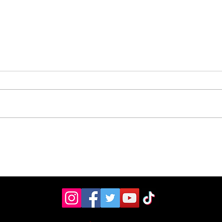
Pérez Zeledón fue sede
Cole
de foro sobre los 10
rec
años de la Ley de
cam
Promoción de la
e i
Autonomía Personal