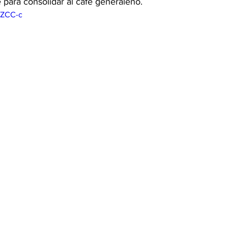
 para consolidar al café generaleño. 
TZCC-c