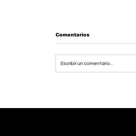
Comentarios
Escribir un comentario...
Músico generaleño
busca cumplir el sueño
de estudiar una
maestría en Estados
Unidos