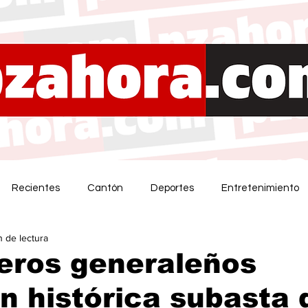
Recientes
Cantón
Deportes
Entretenimiento
n de lectura
eros generaleños
n histórica subasta 