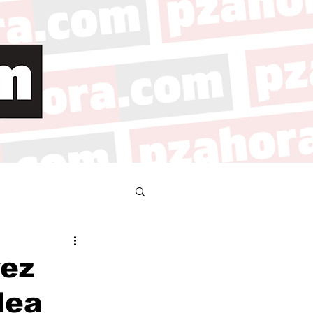
ez
lea