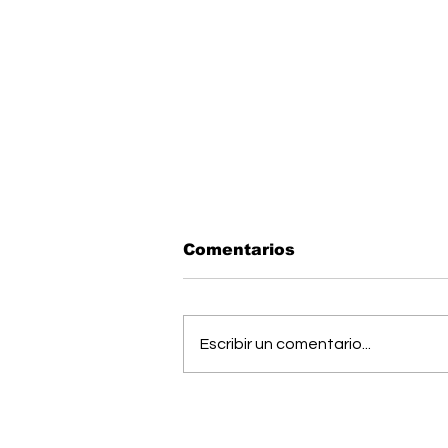
Comentarios
Escribir un comentario...
Músico generaleño
busca cumplir el sueño
de estudiar una