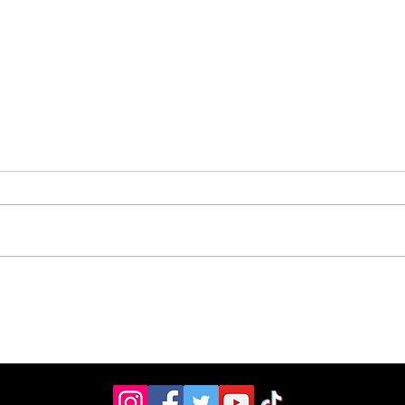
Asociación Pro Hospital
Entr
donó moderno
Les
ultrasonido de ₡19
su 
Ce:
millones al Hospital
Escalante Pradilla