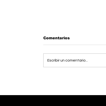
Comentarios
Escribir un comentario...
Vecinos celebran
compromiso de la
Municipalidad para
arreglar puente
peatonal