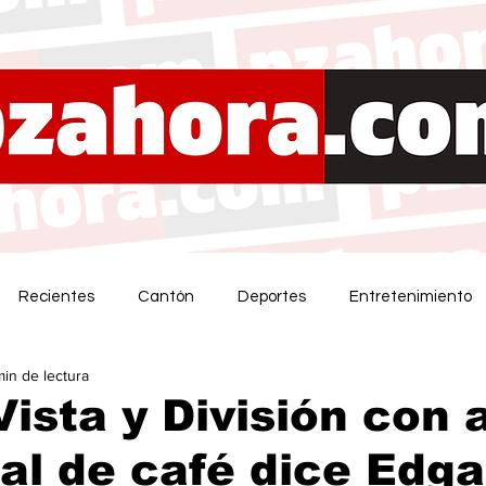
Recientes
Cantón
Deportes
Entretenimiento
min de lectura
ista y División con a
al de café dice Edga