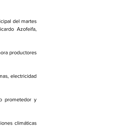
cipal del martes 
ardo Azofeifa, 
ora productores 
as, electricidad 
o prometedor y 
ones climáticas 