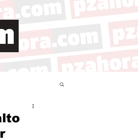
lto
r