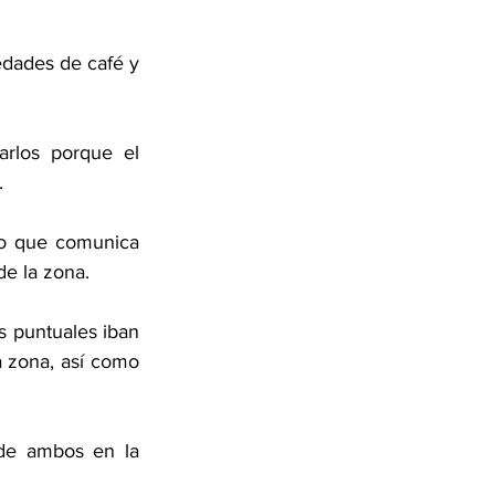
dades de café y 
rlos porque el 
. 
no que comunica 
de la zona. 
s puntuales iban 
a zona, así como 
 de ambos en la 