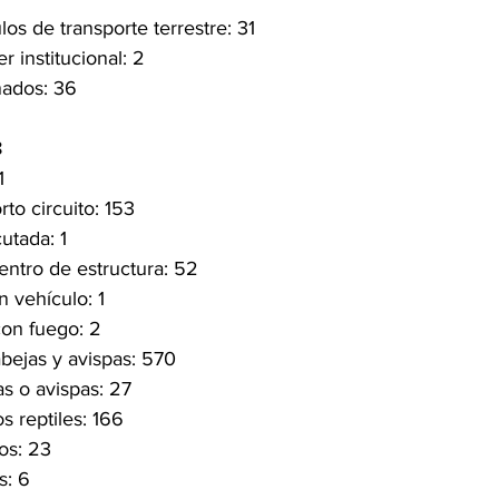
os de transporte terrestre: 31
r institucional: 2
nados: 36
8
1
to circuito: 153
utada: 1
ntro de estructura: 52
 vehículo: 1
con fuego: 2
bejas y avispas: 570
s o avispas: 27
s reptiles: 166
os: 23
s: 6