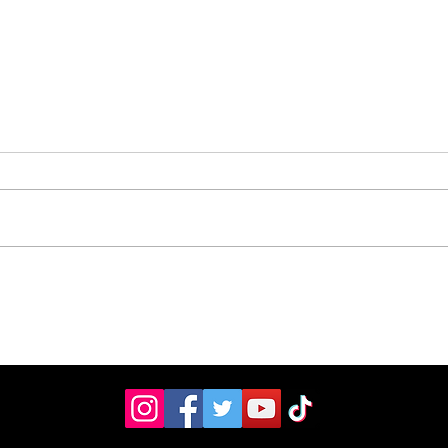
Vecinos celebran
Aso
compromiso de la
don
Municipalidad para
ult
arreglar puente
mill
peatonal
Esc