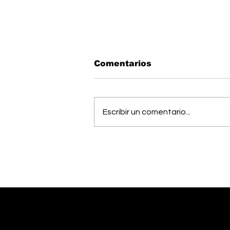
Comentarios
Escribir un comentario...
Estudiantes del Colegio
Científico de Pérez
Zeledón competirán en
Olimpiada de Robótica
en Estados Unidos