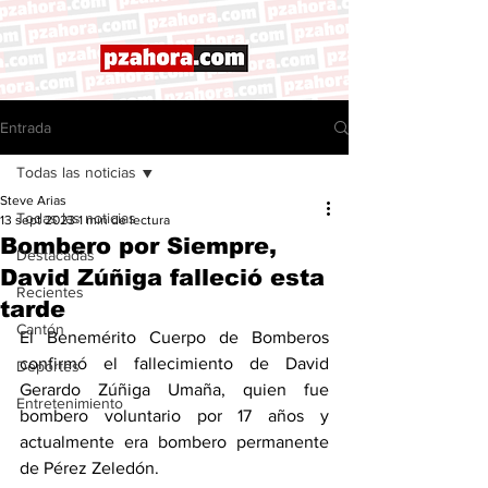
Entrada
Todas las noticias
Steve Arias
Todas las noticias
13 sept 2023
1 min de lectura
Bombero por Siempre,
Destacadas
David Zúñiga falleció esta
Recientes
tarde
Cantón
El Benemérito Cuerpo de Bomberos 
confirmó el fallecimiento de David 
Deportes
Gerardo Zúñiga Umaña, quien fue 
Entretenimiento
bombero voluntario por 17 años y 
actualmente era bombero permanente 
de Pérez Zeledón. 