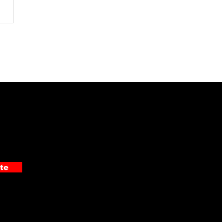
gio del Valle
onoció a sus
peones nacionales
nternacionales
te