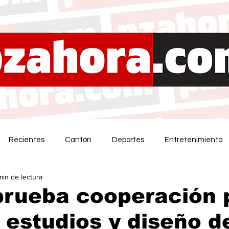
Recientes
Cantón
Deportes
Entretenimiento
min de lectura
prueba cooperación 
r estudios y diseño d