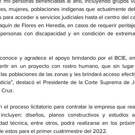
 mil personas beneficiadas al año, incluyendo grupos v
res, mujeres, poblaciones indígenas que actualmente de
 para acceder a servicios judiciales hasta el centro del 
quín de Flores en Heredia, en casos de requerir peritaje
 personas con discapacidad y en condición de extrema 
econoce y agradece el apoyo brindando por el BCIE, en 
vertir en un proyecto con rostro humano, que sin lugar 
las poblaciones de las zonas y les brindará acceso efectiv
sticia”, destacó el Presidente de la Corte Suprema de Ju
 Cruz.
el proceso licitatorio para contratar la empresa que real
 incluyen: diseños, planos constructivos y estudios a
idad técnica, entre otros, podrá realizarse en los próxi
de estos para el primer cuatrimestre del 2022.