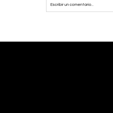
Escribir un comentario...
Músico generaleño
busca cumplir el sueño
de estudiar una
maestría en Estados
Unidos
Desliza abajo