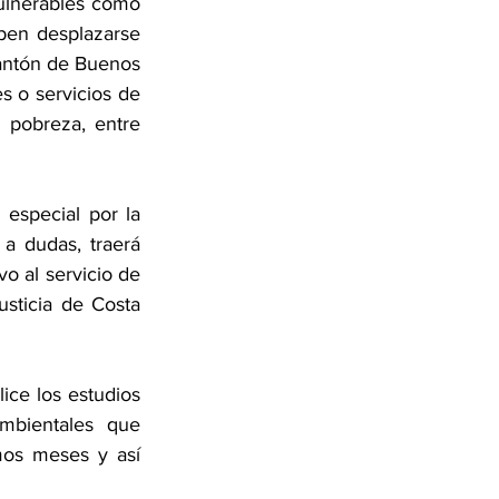
ulnerables como 
ben desplazarse 
cantón de Buenos 
s o servicios de 
pobreza, entre 
especial por la 
a dudas, traerá 
o al servicio de 
sticia de Costa 
ice los estudios 
mbientales que 
mos meses y así 