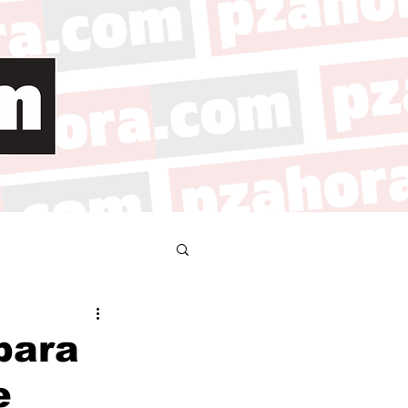
para
e