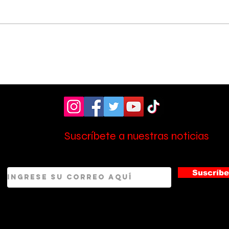
Pérez Zeledón fue sede
Cole
de foro sobre los 10
rec
años de la Ley de
cam
Promoción de la
e i
Autonomía Personal
Suscríbete a nuestras noticias
Suscríbe