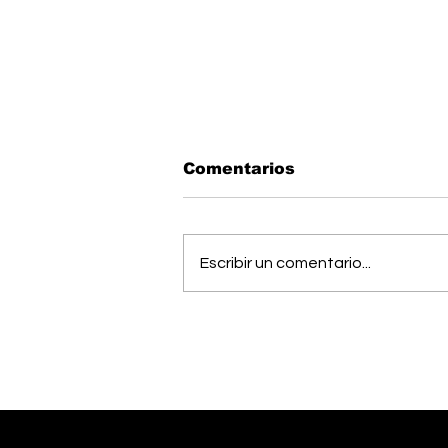
Comentarios
Escribir un comentario...
Músico generaleño
busca cumplir el sueño
de estudiar una
maestría en Estados
Unidos