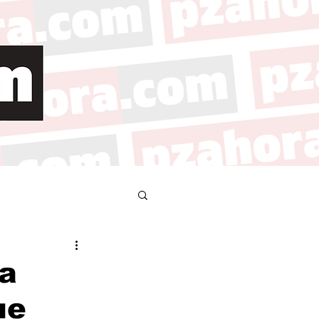
na
ue