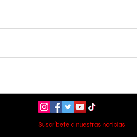
Pérez Zeledón fue sede
Cole
de foro sobre los 10
rec
años de la Ley de
cam
Promoción de la
e i
Autonomía Personal
Suscríbete a nuestras noticias