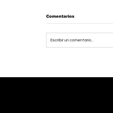
Comentarios
Escribir un comentario...
Músico generaleño
busca cumplir el sueño
de estudiar una
maestría en Estados
Unidos