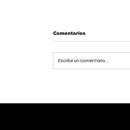
Comentarios
Escribir un comentario...
Estudiantes del Colegio
Científico de Pérez
Zeledón competirán en
Olimpiada de Robótica
en Estados Unidos