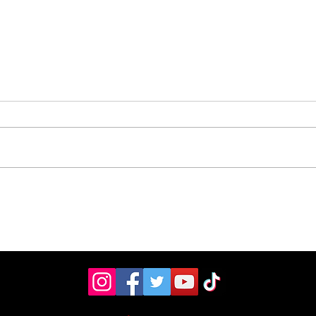
Vecinos celebran
Aso
compromiso de la
don
Municipalidad para
ult
arreglar puente
mill
peatonal
Esc