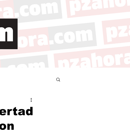
bertad
ron