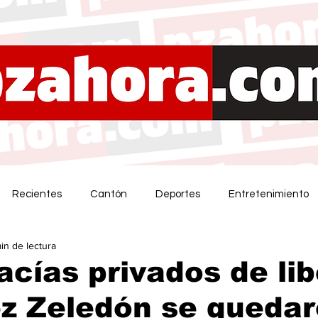
Recientes
Cantón
Deportes
Entretenimiento
min de lectura
acías privados de li
z Zeledón se queda