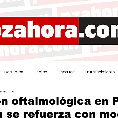
Recientes
Cantón
Deportes
Entretenimiento
e lectura
n oftalmológica en 
n se refuerza con m