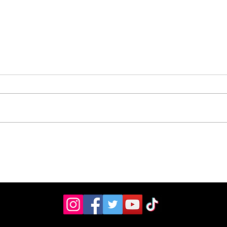
Hospital de Pérez
OIJ
Zeledón amplió la
sos
atención en laboratorio
tres
con nuevo personal
Zel