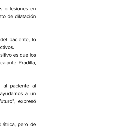
 o lesiones en 
o de dilatación 
el paciente, lo 
tivos.
itivo es que los 
lante Pradilla, 
al paciente al 
, ayudamos a un 
turo”, expresó 
átrica, pero de 