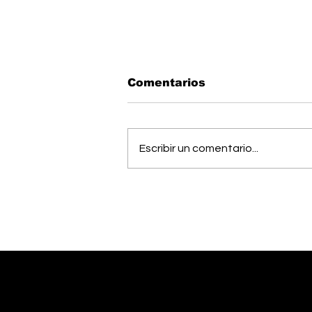
Comentarios
Escribir un comentario...
OIJ capturó a alias
"Diablo", uno de los
hombres más buscados
del país