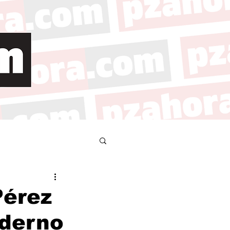
Pérez
oderno