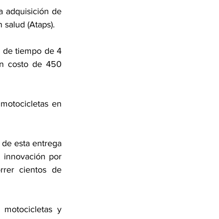
a adquisición de 
 salud (Ataps).
o de tiempo de 4 
n costo de 450 
otocicletas en 
 de esta entrega 
 innovación por 
rrer cientos de 
“Está innovación también incide en la prestación de los servicios, porque motocicletas y 