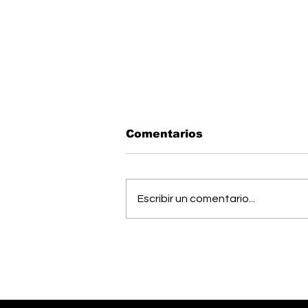
Comentarios
Escribir un comentario...
OIJ capturó a alias
"Diablo", uno de los
hombres más buscados
del país