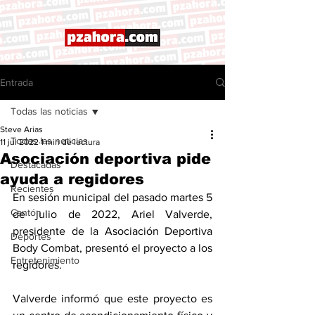
Entrada
Todas las noticias
Steve Arias
Todas las noticias
11 jul 2022
1 min de lectura
Asociación deportiva pide
Destacadas
ayuda a regidores
Recientes
En sesión municipal del pasado martes 5 
Cantón
de julio de 2022, Ariel Valverde, 
presidente de la Asociación Deportiva 
Deportes
Body Combat, presentó el proyecto a los 
Entretenimiento
regidores. 
Valverde informó que este proyecto es 