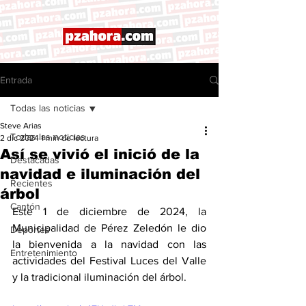
Entrada
Todas las noticias
Steve Arias
Todas las noticias
2 dic 2024
1 min de lectura
Así se vivió el inició de la
Destacadas
navidad e iluminación del
Recientes
árbol
Cantón
Este 1 de diciembre de 2024, la 
Municipalidad de Pérez Zeledón le dio 
Deportes
la bienvenida a la navidad con las 
Entretenimiento
actividades del Festival Luces del Valle 
y la tradicional iluminación del árbol. 