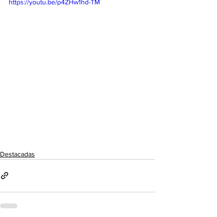
https://youtu.be/p4ZHw1hd-TM
Destacadas