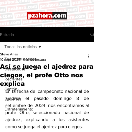
Entrada
Todas las noticias
Steve Arias
Todas las noticias
10 sept 2024
1 min de lectura
Así se juega el ajedrez para
Destacadas
ciegos, el profe Otto nos
Recientes
explica
Cantón
En la fecha del campeonato nacional de 
ajedrez el pasado domingo 8 de 
Deportes
setiembre de 2024, nos encontramos al 
Entretenimiento
profe Otto, seleccionado nacional de 
ajedrez, explicando a los asistentes 
como se juega el ajedrez para ciegos. 