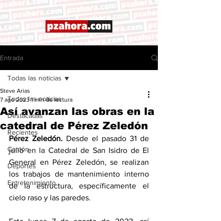
Entrada
Todas las noticias
Steve Arias
Todas las noticias
7 ago 2023
1 min de lectura
Así avanzan las obras en la
Destacadas
catedral de Pérez Zeledón
Recientes
Pérez Zeledón.
 Desde el pasado 31 de 
Cantón
julio en la Catedral de San Isidro de El 
General en Pérez Zeledón, se realizan 
Deportes
los trabajos de mantenimiento interno 
Entretenimiento
de la estructura, específicamente el 
cielo raso y las paredes. 