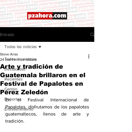
Entrada
Todas las noticias
Steve Arias
Todas las noticias
24 mar
1 min de lectura
Arte y tradición de
Destacadas
Guatemala brillaron en el
Recientes
Festival de Papalotes en
Cantón
Pérez Zeledón
Deportes
En el Festival Internacional de 
Papalotes, disfrutamos de los papalotes 
Entretenimiento
guatemaltecos, llenos de arte y 
tradición.