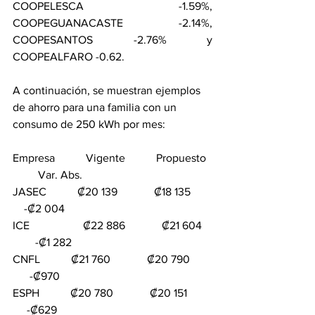
COOPELESCA -1.59%, 
COOPEGUANACASTE -2.14%, 
COOPESANTOS -2.76% y 
COOPEALFARO -0.62.
A continuación, se muestran ejemplos 
de ahorro para una familia con un 
consumo de 250 kWh por mes:
Empresa           Vigente           Propuesto  
         Var. Abs.  
JASEC           ₡20 139             ₡18 135       
    -₡2 004  
ICE                   ₡22 886             ₡21 604   
        -₡1 282  
CNFL           ₡21 760             ₡20 790        
      -₡970  
ESPH           ₡20 780             ₡20 151         
     -₡629