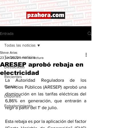
Entrada
Todas las noticias
Steve Arias
Todas las noticias
23 jun 2022
1 min de lectura
ARESEP aprobó rebaja en
Destacadas
electricidad
Recientes
La Autoridad Reguladora de los 
Cantón
Servicios Públicos (ARESEP) aprobó una 
disminución en las tarifas eléctricas del 
Deportes
6,86% en generación, que entrarán a 
Entretenimiento
regir a partir del 1° de julio.
Esta rebaja es por la aplicación del factor 