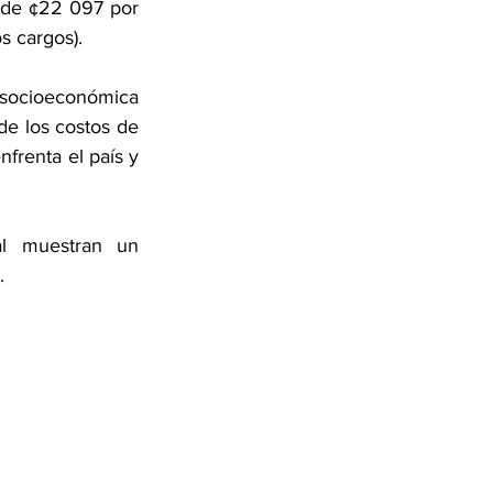
de ¢22 097 por 
s cargos).
socioeconómica 
e los costos de 
frenta el país y 
al muestran un 
.