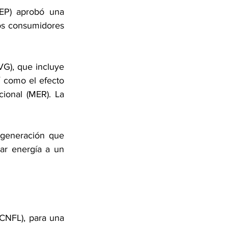
EP) aprobó una 
los consumidores 
VG), que incluye 
 como el efecto 
ional (MER). La 
generación que 
ar energía a un 
CNFL), para una 