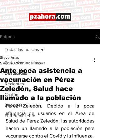
Entrada
Todas las noticias
Steve Arias
Todas las noticias
5 ago 2021
1 min de lectura
Ante poca asistencia a
Destacadas
vacunación en Pérez
Recientes
Zeledón, Salud hace
Cantón
llamado a la población
Deportes
Pérez Zeledón. 
Debido a la poca 
afluencia de usuarios en el Área de 
Entretenimiento
Salud de Pérez Zeledón, las autoridades 
hacen un llamado a la población para 
vacunarse contra el Covid y la influenza. 