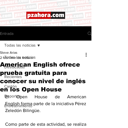
Entrada
Todas las noticias
Steve Arias
Todas las noticias
2 feb
1 min de lectura
American English ofrece
Destacadas
prueba gratuita para
Recientes
conocer su nivel de inglés
Cantón
en los Open House
Deportes
El Open House de American 
English forma parte de la iniciativa Pérez 
Entretenimiento
Zeledón Bilingüe.
Como parte de esta actividad, se realiza 