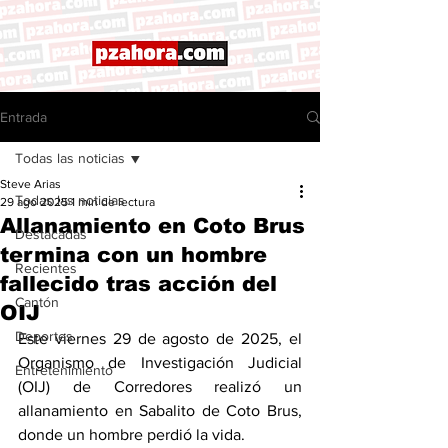
Entrada
Todas las noticias
Steve Arias
Todas las noticias
29 ago 2025
1 min de lectura
Allanamiento en Coto Brus
Destacadas
termina con un hombre
Recientes
fallecido tras acción del
Cantón
OIJ
Deportes
Este viernes 29 de agosto de 2025, el 
Organismo de Investigación Judicial 
Entretenimiento
(OIJ) de Corredores realizó un 
allanamiento en Sabalito de Coto Brus, 
donde un hombre perdió la vida.