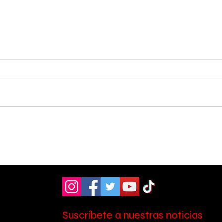
Vecinos celebran
Aso
compromiso de la
don
Municipalidad para
ult
arreglar puente
mill
peatonal
Esc
Suscríbete a nuestras noticias