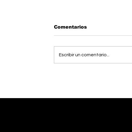
Comentarios
Escribir un comentario...
Estudiantes del Colegio
Científico de Pérez
Zeledón competirán en
Olimpiada de Robótica
en Estados Unidos