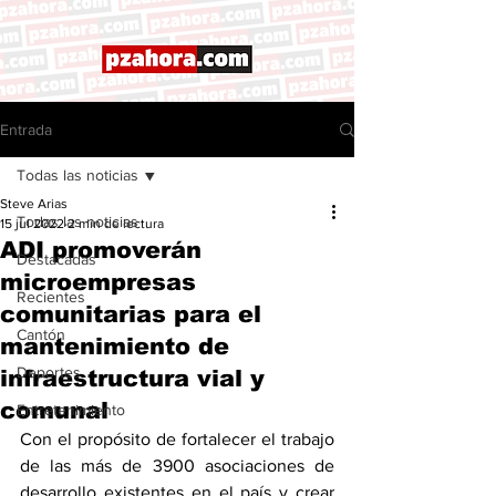
Entrada
Todas las noticias
Steve Arias
Todas las noticias
15 jul 2022
2 min de lectura
ADI promoverán
Destacadas
microempresas
Recientes
comunitarias para el
Cantón
mantenimiento de
Deportes
infraestructura vial y
comunal
Entretenimiento
Con el propósito de fortalecer el trabajo 
de las más de 3900 asociaciones de 
desarrollo existentes en el país y crear 