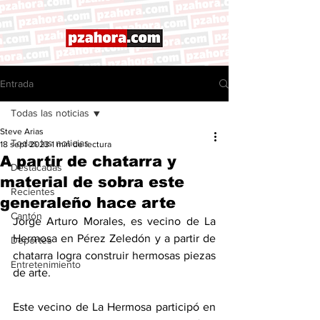
Entrada
Todas las noticias
Steve Arias
Todas las noticias
18 sept 2023
1 min de lectura
A partir de chatarra y
Destacadas
material de sobra este
Recientes
generaleño hace arte
Cantón
Jorge Arturo Morales, es vecino de La 
Hermosa en Pérez Zeledón y a partir de 
Deportes
chatarra logra construir hermosas piezas 
Entretenimiento
de arte. 
Este vecino de La Hermosa participó en 