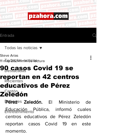
Entrada
Todas las noticias
Steve Arias
Todas las noticias
11 may 2021
1 min de lectura
90 casos Covid 19 se
Destacadas
reportan en 42 centros
Recientes
educativos de Pérez
Cantón
Zeledón
Deportes
Pérez Zeledón. 
El Ministerio de 
Educación Pública, informó cuales 
Entretenimiento
centros educativos de Pérez Zeledón 
reportan casos Covid 19 en este 
momento. 