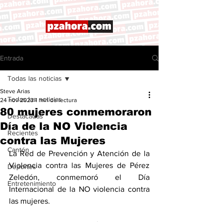
Entrada
Todas las noticias
Steve Arias
Todas las noticias
24 nov 2023
1 min de lectura
80 mujeres conmemoraron
Destacadas
Día de la NO Violencia
Recientes
contra las Mujeres
Cantón
La Red de Prevención y Atención de la 
Violencia contra las Mujeres de Pérez 
Deportes
Zeledón, conmemoró el Día 
Entretenimiento
Internacional de la NO violencia contra 
las mujeres. 