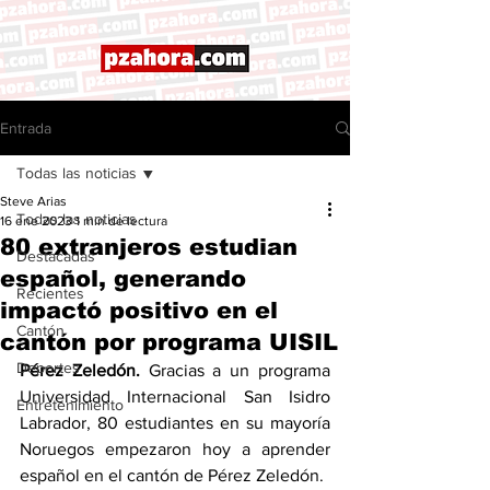
Entrada
Todas las noticias
Steve Arias
Todas las noticias
16 ene 2023
1 min de lectura
80 extranjeros estudian
Destacadas
español, generando
Recientes
impactó positivo en el
Cantón
cantón por programa UISIL
Deportes
Pérez Zeledón.
 Gracias a un programa 
Universidad Internacional San Isidro 
Entretenimiento
Labrador, 80 estudiantes en su mayoría 
Noruegos empezaron hoy a aprender 
español en el cantón de Pérez Zeledón. 