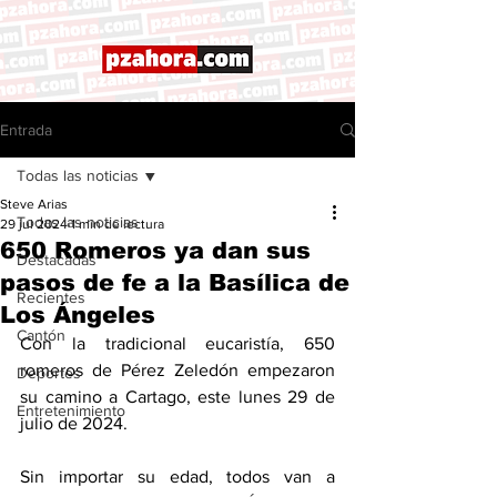
Entrada
Todas las noticias
Steve Arias
Todas las noticias
29 jul 2024
1 min de lectura
650 Romeros ya dan sus
Destacadas
pasos de fe a la Basílica de
Recientes
Los Ángeles
Cantón
Con la tradicional eucaristía, 650 
romeros de Pérez Zeledón empezaron 
Deportes
su camino a Cartago, este lunes 29 de 
Entretenimiento
julio de 2024. 
Sin importar su edad, todos van a 