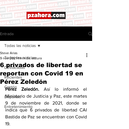
Entrada
Todas las noticias
Steve Arias
Todas las noticias
9 nov 2021
1 min de lectura
6 privados de libertad se
Destacadas
reportan con Covid 19 en
Recientes
Pérez Zeledón
Cantón
Pérez Zeledón.
 Así lo informó el 
Ministerio de Justicia y Paz, este martes 
Deportes
9 de noviembre de 2021, donde se 
Entretenimiento
indica que 6 privados de libertad CAI 
Bastida de Paz se encuentran con Covid 
19. 