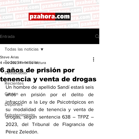
Entrada
Todas las noticias
Steve Arias
Todas las noticias
4 nov 2023
1 min de lectura
6 años de prisión por
Destacadas
tenencia y venta de drogas
Recientes
Un hombre de apellido Sandí estará seis 
Cantón
años en prisión por el delito de 
infracción a la Ley de Psicotrópicos en 
Deportes
su modalidad de tenencia y venta de 
Entretenimiento
drogas, según sentencia 638 – TFPZ – 
2023, del Tribunal de Flagrancia de 
Pérez Zeledón. 