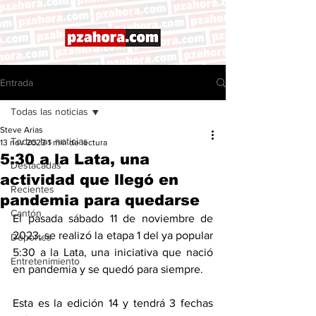
Entrada
Todas las noticias
Steve Arias
Todas las noticias
13 nov 2023
1 min de lectura
5:30 a la Lata, una
Destacadas
actividad que llegó en
Recientes
pandemia para quedarse
Cantón
El pasada sábado 11 de noviembre de 
2023, se realizó la etapa 1 del ya popular 
Deportes
5:30 a la Lata, una iniciativa que nació 
Entretenimiento
en pandemia y se quedó para siempre. 
Esta es la edición 14 y tendrá 3 fechas 