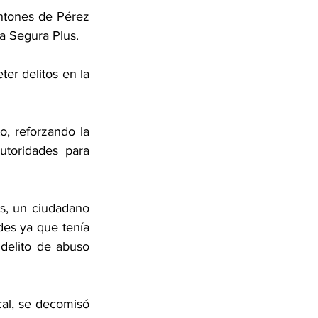
antones de Pérez 
a Segura Plus.
r delitos en la 
, reforzando la 
toridades para 
s, un ciudadano 
es ya que tenía 
elito de abuso 
al, se decomisó 