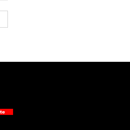
 detuvo a
pechoso de cometer
 asaltos en Pérez
edón
te