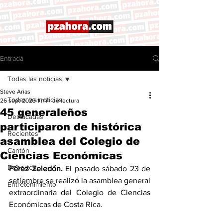
Entrada
Todas las noticias
Steve Arias
Todas las noticias
26 sept 2023
1 min de lectura
45 generaleños
Destacadas
participaron de histórica
Recientes
asamblea del Colegio de
Cantón
Ciencias Económicas
Deportes
Pérez Zeledón.
 El pasado sábado 23 de 
setiembre se realizó la asamblea general 
Entretenimiento
extraordinaria del Colegio de Ciencias 
Económicas de Costa Rica. 