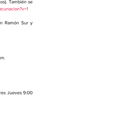
os). También se 
vacunacion?v=1
an Ramón Sur y 
pm.
res Jueves 9:00 