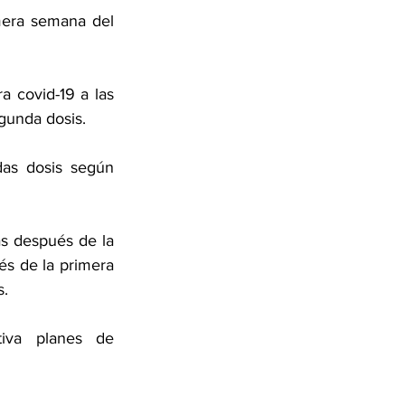
mera semana del 
 covid-19 a las 
gunda dosis.
as dosis según 
s después de la 
s de la primera 
s.
tiva planes de 