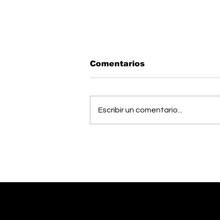
Comentarios
Escribir un comentario...
Músico generaleño
busca cumplir el sueño
de estudiar una
maestría en Estados
Unidos