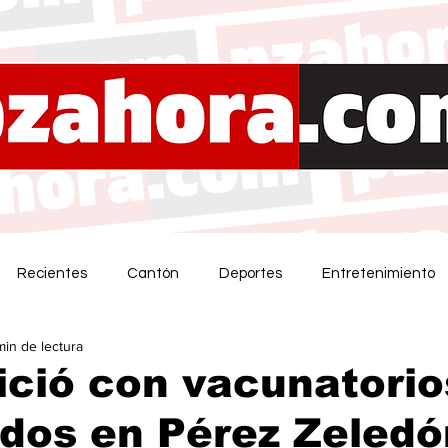
Recientes
Cantón
Deportes
Entretenimiento
min de lectura
ició con vacunatorio
ados en Pérez Zeledó