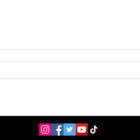
Pérez Zeledón fue sede
Cole
de foro sobre los 10
rec
años de la Ley de
cam
Promoción de la
e i
Autonomía Personal