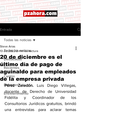
Entrada
Todas las noticias
Steve Arias
Todas las noticias
13 dic 2022
2 min de lectura
20 de diciembre es el
Destacadas
último día de pago de
Recientes
aguinaldo para empleados
Cantón
de la empresa privada
Deportes
Pérez Zeledón.
 Luis Diego Villegas, 
docente de 
Derecho
 de 
Universidad 
Entretenimiento
Fidélita
 y Coordinador de los 
Consultorios Jurídicos gratuitos, brindó 
una entrevistas para aclarar temas 