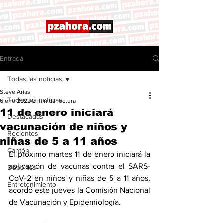
Entrada
Todas las noticias
Steve Arias
Todas las noticias
6 ene 2022
2 min de lectura
11 de enero iniciará
Destacadas
vacunación de niños y
Recientes
niñas de 5 a 11 años
Cantón
El próximo martes 11 de enero iniciará la 
aplicación de vacunas contra el SARS-
Deportes
CoV-2 en niños y niñas de 5 a 11 años, 
Entretenimiento
acordó este jueves la Comisión Nacional 
de Vacunación y Epidemiología.