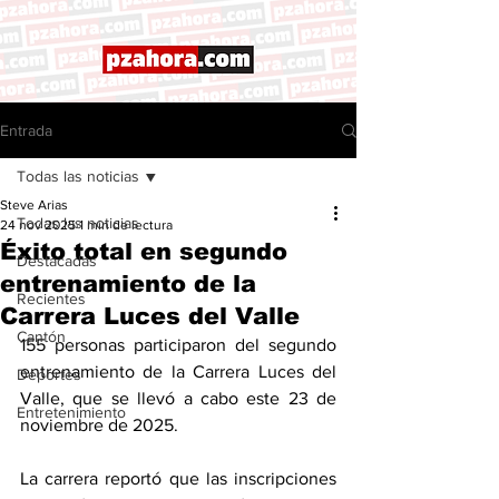
Entrada
Todas las noticias
Steve Arias
Todas las noticias
24 nov 2025
1 min de lectura
Éxito total en segundo
Destacadas
entrenamiento de la
Recientes
Carrera Luces del Valle
Cantón
155 personas participaron del segundo 
entrenamiento de la Carrera Luces del 
Deportes
Valle, que se llevó a cabo este 23 de 
Entretenimiento
noviembre de 2025. 
La carrera reportó que las inscripciones 