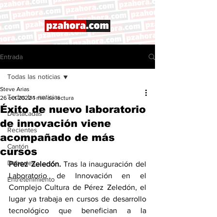
Entrada
Todas las noticias
Steve Arias
Todas las noticias
26 oct 2022
1 min de lectura
Éxito de nuevo laboratorio
Destacadas
de innovación viene
Recientes
acompañado de más
Cantón
cursos
Deportes
Pérez Zeledón.
 Tras la inauguración del 
Laboratorio de Innovación en el 
Entretenimiento
Complejo Cultura de Pérez Zeledón, el 
lugar ya trabaja en cursos de desarrollo 
tecnológico que benefician a la 